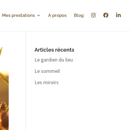
I
F
L
Mes prestations
A propos
Blog
n
a
i
s
c
n
t
e
k
a
b
e
g
o
d
r
o
i
a
k
n
m
Articles récents
Le gardien du lieu
Le sommeil
Les miroirs