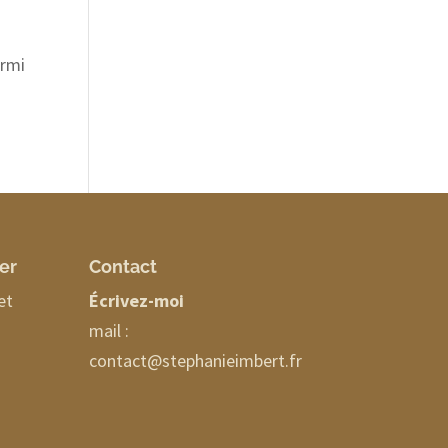
armi
ter
Contact
et
Écrivez-moi
mail :
contact@stephanieimbert.fr