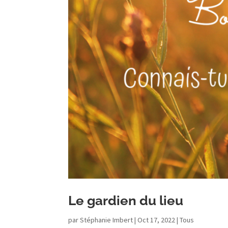
Le gardien du lieu
par
Stéphanie Imbert
|
Oct 17, 2022
|
Tous